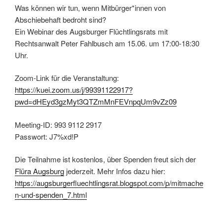
Was können wir tun, wenn Mitbürger*innen von
Abschiebehaft bedroht sind?
Ein Webinar des Augsburger Flüchtlingsrats mit
Rechtsanwalt Peter Fahlbusch am 15.06. um 17:00-18:30
Uhr.
Zoom-Link für die Veranstaltung:
https://kuei.zoom.us/j/99391122917?
pwd=dHEyd3gzMyt3QTZmMnFEVnpqUm9vZz09
Meeting-ID: 993 9112 2917
Passwort: J7%xd!P
Die Teilnahme ist kostenlos, über Spenden freut sich der
Flüra Augsburg
jederzeit. Mehr Infos dazu hier:
https://augsburgerfluechtlingsrat.blogspot.com/p/mitmache
n-und-spenden_7.html