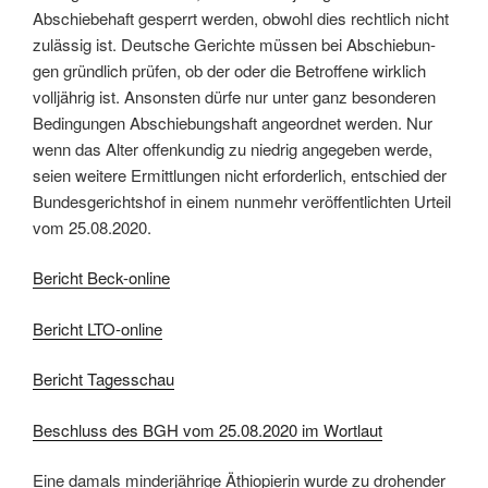
Abschiebehaft gesperrt werden, obwohl dies rechtlich nicht
zulässig ist. Deut­sche Ge­rich­te müs­sen bei Ab­schie­bun­
gen gründ­lich prü­fen, ob der oder die Be­trof­fe­ne wirk­lich
voll­jäh­rig ist. An­sons­ten dürfe nur unter ganz be­son­de­ren
Be­din­gun­gen Ab­schie­bungs­haft an­ge­ord­net wer­den. Nur
wenn das Alter of­fen­kun­dig zu nied­rig an­ge­ge­ben werde,
seien wei­te­re Er­mitt­lun­gen nicht er­for­der­lich, ent­schied der
Bun­des­ge­richts­hof in einem nun­mehr ver­öf­fent­lich­ten Ur­teil
vom 25.08.2020.
Bericht Beck-online
Bericht LTO-online
Bericht Tagesschau
Beschluss des BGH vom 25.08.2020 im Wortlaut
Eine damals minderjährige Äthiopierin wurde zu drohender