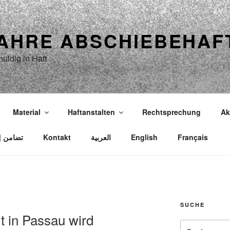
JAHRE ABSCHIEBEHAF
uldig in Haft
Material
Haftanstalten
Rechtsprechung
Ak
Solidarität | Solidarité | Solidarity | تضامن
Kontakt
العربية
English
Français
SUCHE
t in Passau wird