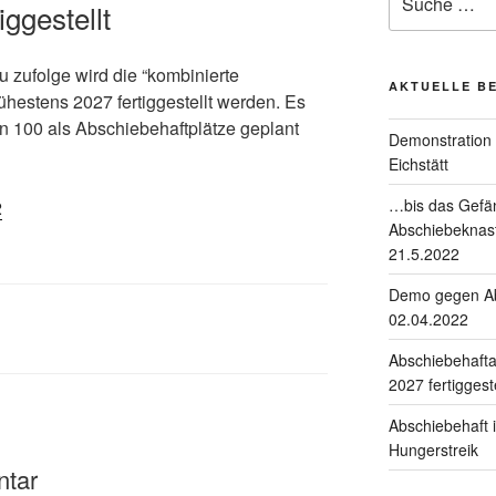
iggestellt
zufolge wird die “kombinierte
AKTUELLE B
ühestens 2027 fertiggestellt werden. Es
n 100 als Abschiebehaftplätze geplant
Demonstration 
Eichstätt
…bis das Gefän
2
Abschiebeknast
21.5.2022
Demo gegen Ab
02.04.2022
U
Abschiebehafta
2027 fertiggeste
Abschiebehaft 
Hungerstreik
ntar