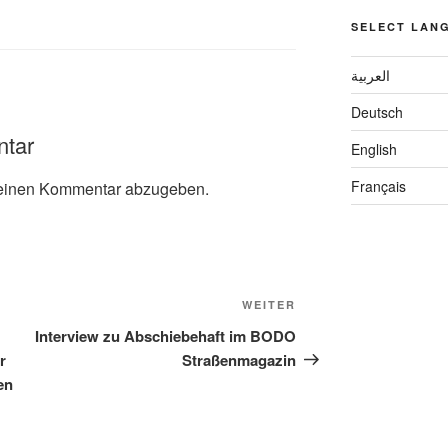
SELECT LAN
العربية
Deutsch
ntar
English
Français
einen Kommentar abzugeben.
WEITER
Interview zu Abschiebehaft im BODO
r
Straßenmagazin
en