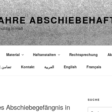
JAHRE ABSCHIEBEHAF
uldig in Haft
Material
Haftanstalten
Rechtsprechung
Ak
Solidarität | Solidarité | Solidarity | تضامن
Kontakt
العربية
English
Français
SUCHE
s Abschiebegefängnis in