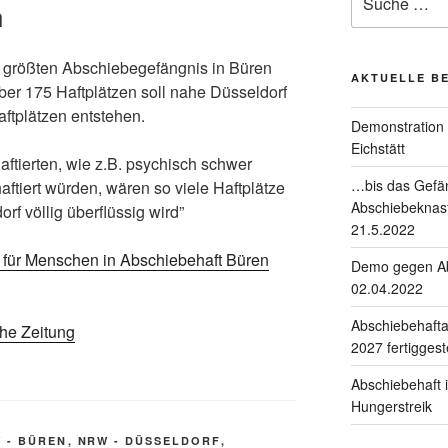
n
 größten Abschiebegefängnis in Büren
AKTUELLE B
über 175 Haftplätzen soll nahe Düsseldorf
aftplätzen entstehen.
Demonstration 
Eichstätt
aftierten, wie z.B. psychisch schwer
…bis das Gefän
ftiert würden, wären so viele Haftplätze
Abschiebeknast
rf völlig überflüssig wird”
21.5.2022
 für Menschen in Abschiebehaft Büren
Demo gegen Ab
02.04.2022
Abschiebehafta
che Zeitung
2027 fertiggeste
Abschiebehaft 
Hungerstreik
 - BÜREN
,
NRW - DÜSSELDORF
,