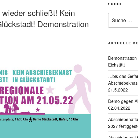
SUCHE
wieder schließt! Kein
lückstadt! Demonstration
AKTUELLE B
Demonstration 
Eichstätt
…bis das Gefän
Abschiebeknast
21.5.2022
Demo gegen Ab
02.04.2022
Abschiebehafta
2027 fertiggeste
Abschiebehaft 