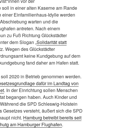
ivist*innen vor der
 soll in einer alten Kaserne am Rande
n einer Einfamilienhaus-Idylle werden
e Abschiebung warten und die
ghafen antreten. Nach einem
nun zu Fuß Richtung Glückstädter
unter dem Slogan „
Solidarität statt
atz. Wegen des Glückstädter
 Ordnungsamt keine Kundgebung auf dem
kundgebung fand daher am Hafen statt.
t soll 2020 in Betrieb genommen werden.
esetzesgrundlage dafür im Landtag von
et
. In der Einrichtung sollen Menschen
raftat begangen haben. Auch Kinder und
n. Während die SPD Schleswig-Holstein
es Gesetzes versteht, äußert sich die SPD
aupt nicht.
Hamburg betreibt bereits seit
ichutg am Hamburger Flughafen
.