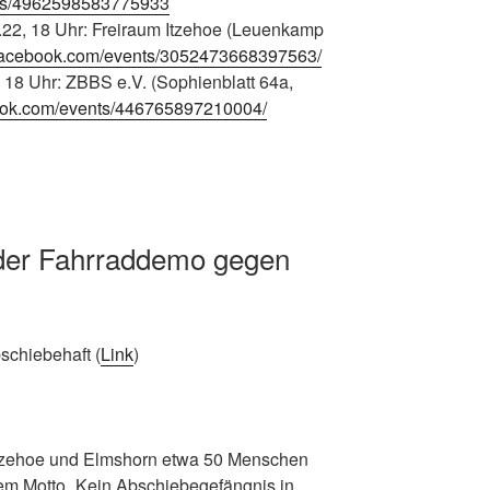
nts/4962598583775933
5.22, 18 Uhr: Freiraum Itzehoe (Leuenkamp
.facebook.com/events/3052473668397563/
, 18 Uhr: ZBBS e.V. (Sophienblatt 64a,
ook.com/events/446765897210004/
 der Fahrraddemo gegen
schiebehaft (
Link
)
Itzehoe und Elmshorn etwa 50 Menschen
em Motto „Kein Abschiebegefängnis in