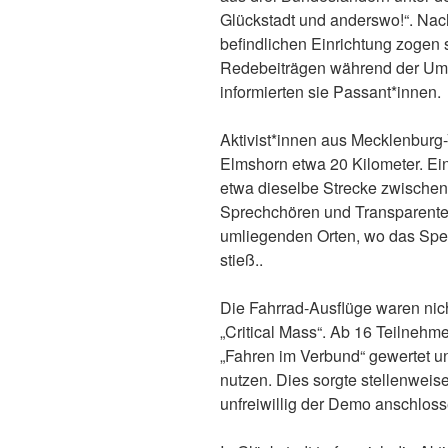
Glückstadt und anderswo!“. Nac
befindlichen Einrichtung zogen s
Redebeiträgen während der Um
informierten sie Passant*innen.
Aktivist*innen aus Mecklenbur
Elmshorn etwa 20 Kilometer. Ei
etwa dieselbe Strecke zwischen 
Sprechchören und Transparenten
umliegenden Orten, wo das Spekt
stieß..
Die Fahrrad-Ausflüge waren nic
„Critical Mass“. Ab 16 Teilnehm
„Fahren im Verbund“ gewertet u
nutzen. Dies sorgte stellenweise
unfreiwillig der Demo anschloss