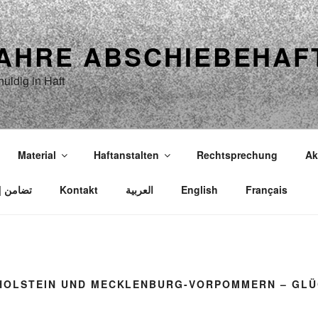
JAHRE ABSCHIEBEHAF
uldig in Haft
Material
Haftanstalten
Rechtsprechung
Ak
Solidarität | Solidarité | Solidarity | تضامن
Kontakt
العربية
English
Français
-HOLSTEIN UND MECKLENBURG-VORPOMMERN – GL