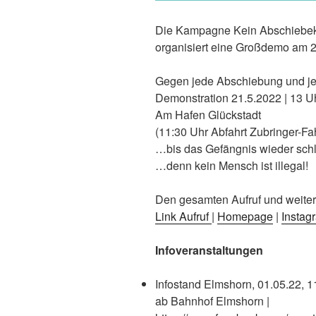
Die Kampagne Kein Abschiebekn
organisiert eine Großdemo am 21
Gegen jede Abschiebung und j
Demonstration 21.5.2022 | 13 Uh
Am Hafen Glückstadt
(11:30 Uhr Abfahrt Zubringer-F
…bis das Gefängnis wieder schl
…denn kein Mensch ist illegal!
Den gesamten Aufruf und weitere 
Link Aufruf
|
Homepage
|
Instag
Infoveranstaltungen
Infostand Elmshorn, 01.05.22,
ab Bahnhof Elmshorn |