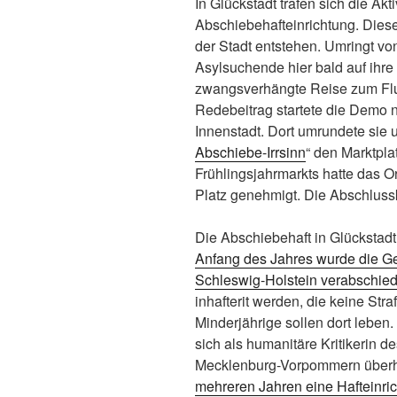
In Glückstadt trafen sich die Akt
Abschiebehafteinrichtung. Diese
der Stadt entstehen. Umringt vo
Asylsuchende hier bald auf ihr
zwangsverhängte Reise zum Flu
Redebeitrag startete die Demo 
Innenstadt. Dort umrundete sie 
Abschiebe-Irrsinn
“ den Marktpl
Frühlingsjahrmarkts hatte das
Platz genehmigt. Die Abschluss
Die Abschiebehaft in Glückstad
Anfang des Jahres wurde die G
Schleswig-Holstein verabschied
inhafterit werden, die keine St
Minderjährige sollen dort lebe
sich als humanitäre Kritikerin d
Mecklenburg-Vorpommern überh
mehreren Jahren eine Hafteinr