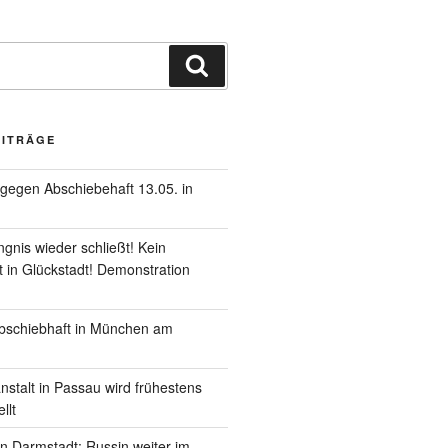
EITRÄGE
gegen Abschiebehaft 13.05. in
gnis wieder schließt! Kein
 in Glückstadt! Demonstration
schiebhaft in München am
nstalt in Passau wird frühestens
llt
in Darmstadt: Russin weiter im