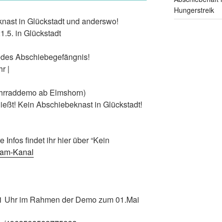
Hungerstreik
ast in Glückstadt und anderswo!
.5. in Glückstadt
edes Abschiebegefängnis!
r |
ahrraddemo ab Elmshorn)
ießt! Kein Abschiebeknast in Glückstadt!
Infos findet ihr hier über “Kein
ram-Kanal
 11 Uhr im Rahmen der Demo zum 01.Mai