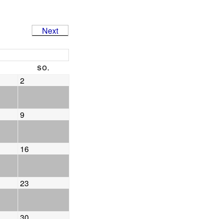
Next
SO.
2
9
16
23
30