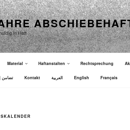
JAHRE ABSCHIEBEHAF
uldig in Haft
Material
Haftanstalten
Rechtsprechung
Ak
Solidarität | Solidarité | Solidarity | تضامن
Kontakt
العربية
English
Français
GSKALENDER